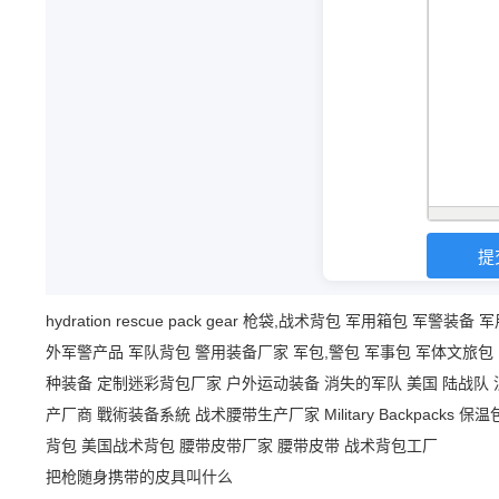
hydration
rescue
pack
gear
枪袋,战术背包
军用箱包
军警装备
军
外军警产品
军队背包
警用装备厂家
军包,警包
军事包
军体文旅包
种装备
定制迷彩背包厂家
户外运动装备
消失的军队
美国 陆战队
产厂商
戰術装备系統
战术腰带生产厂家
Military Backpacks
保温
背包
美国战术背包
腰带皮带厂家
腰带皮带
战术背包工厂
把枪随身携带的皮具叫什么