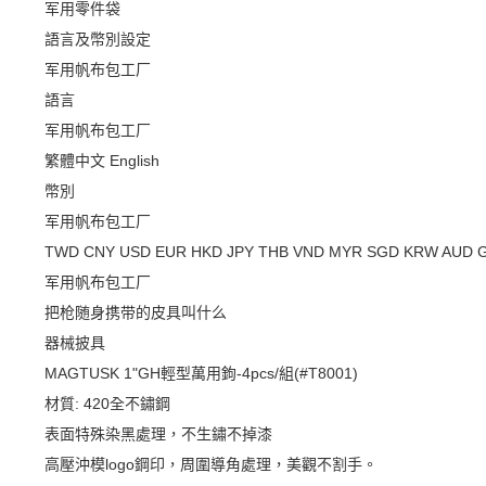
军用零件袋
語言及幣別設定
军用帆布包工厂
語言
军用帆布包工厂
繁體中文
English
幣別
军用帆布包工厂
TWD
CNY
USD
EUR
HKD
JPY
THB
VND
MYR
SGD
KRW
AUD
军用帆布包工厂
把枪随身携带的皮具叫什么
器械披具
MAGTUSK 1"GH輕型萬用鉤-4pcs/組(#T8001)
材質: 420全不鏽鋼
表面特殊染黑處理，不生鏽不掉漆
高壓沖模logo鋼印，周圍導角處理，美觀不割手。