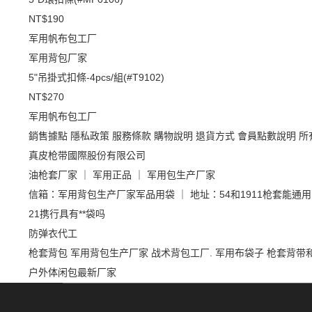
NT$190
军用帆布包工厂
军用背包厂家
5"吊掛式扣條-4pcs/組(#T9102)
NT$270
军用帆布包工厂
銷售據點
隱私政策
服務條款
購物說明
退貨方式
會員點數說明
所
真皮枪带國際股份有限公司
油枪套厂家 ｜ 军用正品 ｜ 军用包生产厂家
信箱：军用背包生产厂家军品用袋 ｜ 地址：54和1911枪套能通
21携行具有**袋吗
防弹衣代工
枪套背包
军用背包生产厂家
战术背包工厂.
军用布袋子
枪套背带
户外体闲包最新厂家