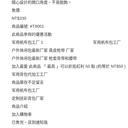
精心設計的開口角度，不易脫鉤。
售價
NT$330
商品編號:
#T8001
此商品參與的優惠活動
军用帆布包工厂
军用帆布包工厂
户外体闲包最新厂家 真皮枪带 厂家
户外体闲包最新厂家 枪套背带和腰带
加入最愛
此商品 「 最高 」可以折抵紅利
50
點 (約等於
NT$50
)
军用背包代加工工厂
商品庫存不足留言
军用帆布包工厂
定制迷彩背包厂家
商品介紹
加入購物車
已售完，貨到通知我