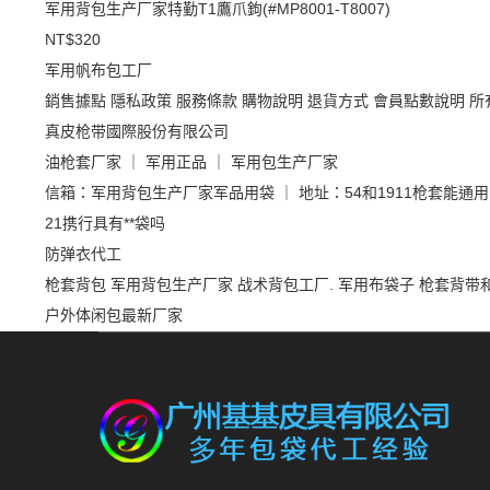
军用背包生产厂家特勤T1鷹爪鉤(#MP8001-T8007)
NT$320
军用帆布包工厂
銷售據點
隱私政策
服務條款
購物說明
退貨方式
會員點數說明
所
真皮枪带國際股份有限公司
油枪套厂家 ｜ 军用正品 ｜ 军用包生产厂家
信箱：军用背包生产厂家军品用袋 ｜ 地址：54和1911枪套能通
21携行具有**袋吗
防弹衣代工
枪套背包
军用背包生产厂家
战术背包工厂.
军用布袋子
枪套背带
户外体闲包最新厂家