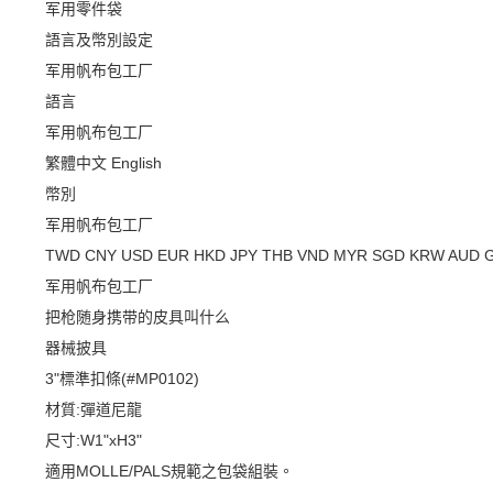
军用零件袋
語言及幣別設定
军用帆布包工厂
語言
军用帆布包工厂
繁體中文
English
幣別
军用帆布包工厂
TWD
CNY
USD
EUR
HKD
JPY
THB
VND
MYR
SGD
KRW
AUD
军用帆布包工厂
把枪随身携带的皮具叫什么
器械披具
3"標準扣條(#MP0102)
材質:彈道尼龍
尺寸:W1"xH3"
適用MOLLE/PALS規範之包袋組裝。