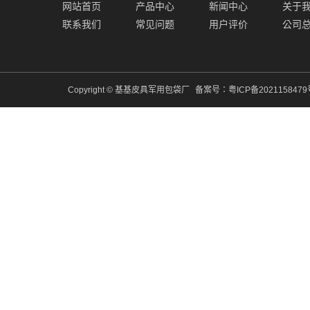
网站首页
产品中心
新闻中心
关于
联系我们
常见问题
用户评价
公司
Copyright © 基基皮具军用包袋厂
备案号：
粤ICP备202115847