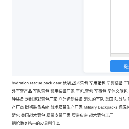
hydration
rescue
pack
gear
枪袋,战术背包
军用箱包
军警装备
军
外军警产品
军队背包
警用装备厂家
军包,警包
军事包
军体文旅包
种装备
定制迷彩背包厂家
户外运动装备
消失的军队
美国 陆战队
产厂商
戰術装备系統
战术腰带生产厂家
Military Backpacks
保温
背包
美国战术背包
腰带皮带厂家
腰带皮带
战术背包工厂
把枪随身携带的皮具叫什么