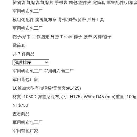
雜物袋
氈黏袋/氈黏片
手機袋
錢包/證件夾
電筒套
軍警配件/刀槍
军用帆布包工厂
模組化配件
魔鬼氈布章
背帶/胸帶/腿帶
戶外工具
军用帆布包工厂
帽子/頭巾
工作圍兜
外套
T-shirt
褲子
腰帶
內褲/襪子
電筒套
共 7 件商品
军用帆布包工厂 军用帆布包工厂
军用背包厂家
10號加大型有扣彈袋/電筒套(#1425)
材質: 1050D 彈道尼龍布尺寸: H175x W50x D45 (mm)重量: 100
NT$750
查看商品
军用帆布包工厂
军用背包厂家