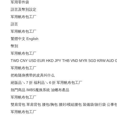
军用零件袋
語言及幣別設定
军用帆布包工厂
語言
军用帆布包工厂
繁體中文
English
幣別
军用帆布包工厂
TWD
CNY
USD
EUR
HKD
JPY
THB
VND
MYR
SGD
KRW
AUD
军用帆布包工厂
把枪随身携带的皮具叫什么
絕版品↘７折
福利品↘６折
军用帆布包工厂
熱門商品
IMBS魔換系統
油蠟布產品
军用帆布包工厂
雙肩背包
單肩背包
腰包/胸包
腰封/模組腰包
裝備袋/旅行袋
公事包
军用帆布包工厂