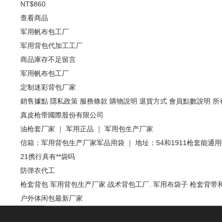
NT$860
查看商品
军用帆布包工厂
军用背包代加工工厂
商品庫存不足留言
军用帆布包工厂
定制迷彩背包厂家
銷售據點
隱私政策
服務條款
購物說明
退貨方式
會員點數說明
所
真皮枪带國際股份有限公司
油枪套厂家 ｜ 军用正品 ｜ 军用包生产厂家
信箱：军用背包生产厂家军品用袋 ｜ 地址：54和1911枪套能通
21携行具有**袋吗
防弹衣代工
枪套背包
军用背包生产厂家
战术背包工厂.
军用布袋子
枪套背带
户外体闲包最新厂家