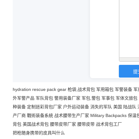
hydration
rescue
pack
gear
枪袋,战术背包
军用箱包
军警装备
军
外军警产品
军队背包
警用装备厂家
军包,警包
军事包
军体文旅包
种装备
定制迷彩背包厂家
户外运动装备
消失的军队
美国 陆战队
产厂商
戰術装备系統
战术腰带生产厂家
Military Backpacks
保温
背包
美国战术背包
腰带皮带厂家
腰带皮带
战术背包工厂
把枪随身携带的皮具叫什么