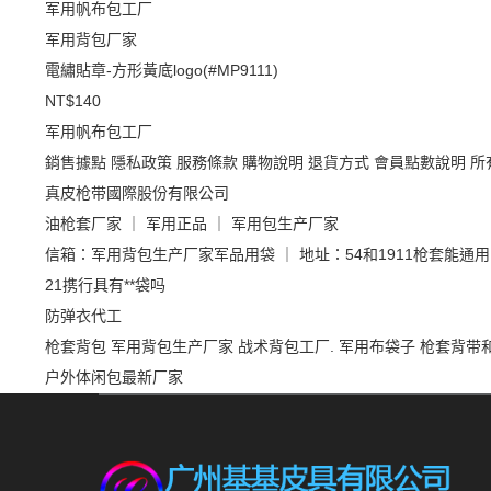
军用帆布包工厂
军用背包厂家
電繡貼章-方形黃底logo(#MP9111)
NT$140
军用帆布包工厂
銷售據點
隱私政策
服務條款
購物說明
退貨方式
會員點數說明
所
真皮枪带國際股份有限公司
油枪套厂家 ｜ 军用正品 ｜ 军用包生产厂家
信箱：军用背包生产厂家军品用袋 ｜ 地址：54和1911枪套能通
21携行具有**袋吗
防弹衣代工
枪套背包
军用背包生产厂家
战术背包工厂.
军用布袋子
枪套背带
户外体闲包最新厂家