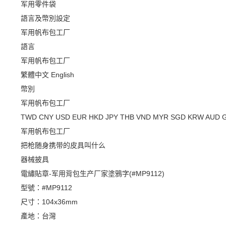
军用零件袋
語言及幣別設定
军用帆布包工厂
語言
军用帆布包工厂
繁體中文
English
幣別
军用帆布包工厂
TWD
CNY
USD
EUR
HKD
JPY
THB
VND
MYR
SGD
KRW
AUD
军用帆布包工厂
把枪随身携带的皮具叫什么
器械披具
電繡貼章-军用背包生产厂家塗鴉字(#MP9112)
型號：#MP9112
尺寸：104x36mm
產地：台灣