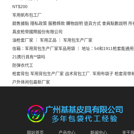
NT$200
军用帆布包工厂
銷售據點
隱私政策
服務條款
購物說明
退貨方式
會員點數說明
所
真皮枪带國際股份有限公司
油枪套厂家 ｜ 军用正品 ｜ 军用包生产厂家
信箱：军用背包生产厂家军品用袋 ｜ 地址：54和1911枪套能通
21携行具有**袋吗
防弹衣代工
枪套背包
军用背包生产厂家
战术背包工厂.
军用布袋子
枪套背带
户外体闲包最新厂家
网站首页
产品中心
新闻中心
关于