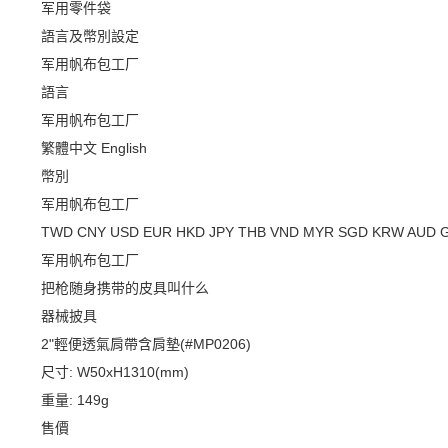
军用零件袋
語言及幣別設定
军用帆布包工厂
語言
军用帆布包工厂
繁體中文
English
幣別
军用帆布包工厂
TWD
CNY
USD
EUR
HKD
JPY
THB
VND
MYR
SGD
KRW
AUD
军用帆布包工厂
把枪随身携带的皮具叫什么
器械披具
2"輕便透氣肩帶含肩墊(#MP0206)
尺寸: W50xH1310(mm)
重量: 149g
售價