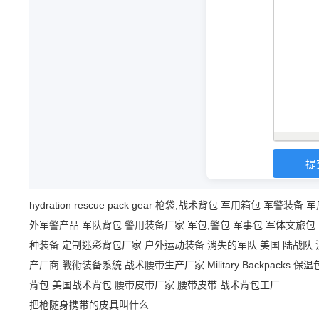
hydration
rescue
pack
gear
枪袋,战术背包
军用箱包
军警装备
军
外军警产品
军队背包
警用装备厂家
军包,警包
军事包
军体文旅包
种装备
定制迷彩背包厂家
户外运动装备
消失的军队
美国 陆战队
产厂商
戰術装备系統
战术腰带生产厂家
Military Backpacks
保温
背包
美国战术背包
腰带皮带厂家
腰带皮带
战术背包工厂
把枪随身携带的皮具叫什么