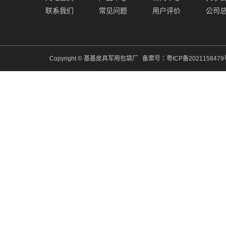
联系我们
常见问题
用户评价
公司
Copyright © 基基皮具军用包袋厂
备案号：
粤ICP备202115847