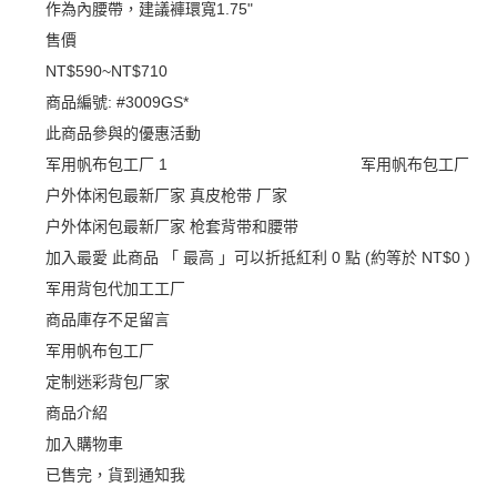
作為內腰帶，建議褲環寬1.75"
售價
NT$590
~
NT$710
商品編號:
#3009GS*
此商品參與的優惠活動
军用帆布包工厂
军用帆布包工厂
户外体闲包最新厂家 真皮枪带 厂家
户外体闲包最新厂家 枪套背带和腰带
加入最愛
此商品 「 最高 」可以折抵紅利
0
點 (約等於
NT$0
)
军用背包代加工工厂
商品庫存不足留言
军用帆布包工厂
定制迷彩背包厂家
商品介紹
加入購物車
已售完，貨到通知我