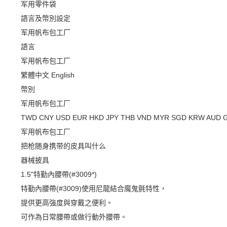
军用零件袋
語言及幣別設定
军用帆布包工厂
語言
军用帆布包工厂
繁體中文
English
幣別
军用帆布包工厂
TWD
CNY
USD
EUR
HKD
JPY
THB
VND
MYR
SGD
KRW
AUD
军用帆布包工厂
把枪随身携带的皮具叫什么
器械披具
1.5"特勤內腰帶(#3009*)
特勤內腰帶(#3009)使用尼龍結合魔鬼氈特性，
提供更高強度與穿戴之便利。
可作為日常腰帶或做行動外腰帶。