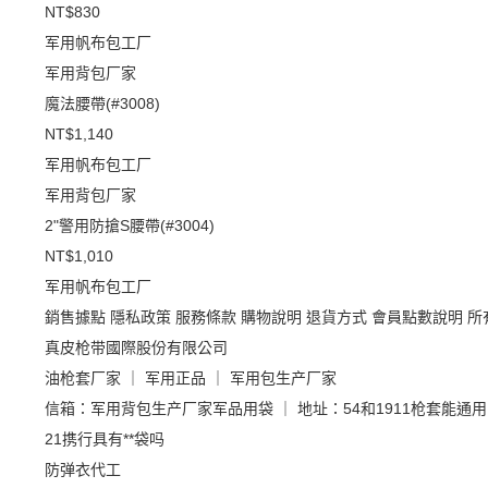
NT$830
军用帆布包工厂
军用背包厂家
魔法腰帶(#3008)
NT$1,140
军用帆布包工厂
军用背包厂家
2"警用防搶S腰帶(#3004)
NT$1,010
军用帆布包工厂
銷售據點
隱私政策
服務條款
購物說明
退貨方式
會員點數說明
所
真皮枪带國際股份有限公司
油枪套厂家 ｜ 军用正品 ｜ 军用包生产厂家
信箱：军用背包生产厂家军品用袋 ｜ 地址：54和1911枪套能通
21携行具有**袋吗
防弹衣代工