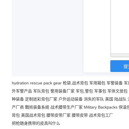
hydration
rescue
pack
gear
枪袋,战术背包
军用箱包
军警装备
军
外军警产品
军队背包
警用装备厂家
军包,警包
军事包
军体文旅包
种装备
定制迷彩背包厂家
户外运动装备
消失的军队
美国 陆战队
产厂商
戰術装备系統
战术腰带生产厂家
Military Backpacks
保温
背包
美国战术背包
腰带皮带厂家
腰带皮带
战术背包工厂
把枪随身携带的皮具叫什么