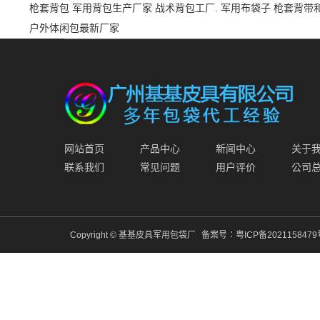
枪套背包
军用背包生产厂家
战术背包工厂.
军用布袋子
枪套背带
户外体闲包最新厂家
网站首页
产品中心
新闻中心
关于
联系我们
常见问题
用户评价
公司
Copyright © 基基皮具军用包袋厂
备案号：
粤ICP备202115847