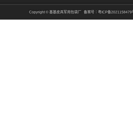
Copyright © 基基皮具军用包袋厂
备案号：
粤ICP备202115847