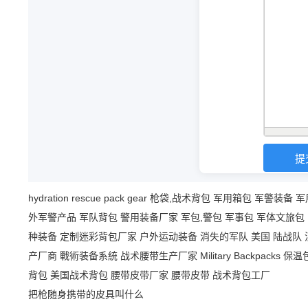
hydration
rescue
pack
gear
枪袋,战术背包
军用箱包
军警装备
军
外军警产品
军队背包
警用装备厂家
军包,警包
军事包
军体文旅包
种装备
定制迷彩背包厂家
户外运动装备
消失的军队
美国 陆战队
产厂商
戰術装备系統
战术腰带生产厂家
Military Backpacks
保温
背包
美国战术背包
腰带皮带厂家
腰带皮带
战术背包工厂
把枪随身携带的皮具叫什么