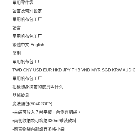
军用零件袋
語言及幣別設定
军用帆布包工厂
語言
军用帆布包工厂
繁體中文
English
幣別
军用帆布包工厂
TWD
CNY
USD
EUR
HKD
JPY
THB
VND
MYR
SGD
KRW
AUD
军用帆布包工厂
把枪随身携带的皮具叫什么
器械披具
魔法腰包(#0402OF^)
▪️主袋可放入７吋平板，內側有網袋。
▪️兩側收納袋可容納330ml罐裝飲料
▪️前置物袋內部設有多格小袋