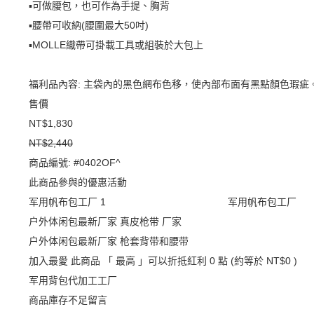
▪️可做腰包，也可作為手提、胸背
▪️腰帶可收納(腰圍最大50吋)
▪️MOLLE織帶可掛載工具或組裝於大包上
福利品內容: 主袋內的黑色網布色移，使內部布面有黑點顏色瑕疵
售價
NT$1,830
NT$2,440
商品編號:
#0402OF^
此商品參與的優惠活動
军用帆布包工厂
军用帆布包工厂
户外体闲包最新厂家 真皮枪带 厂家
户外体闲包最新厂家 枪套背带和腰带
加入最愛
此商品 「 最高 」可以折抵紅利
0
點 (約等於
NT$0
)
军用背包代加工工厂
商品庫存不足留言