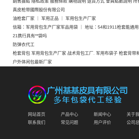
銷售據點
隱私政策
服務條款
購物說明
退貨方式
會員點數說明
所
真皮枪带國際股份有限公司
油枪套厂家 ｜ 军用正品 ｜ 军用包生产厂家
信箱：军用背包生产厂家军品用袋 ｜ 地址：54和1911枪套能通
21携行具有**袋吗
防弹衣代工
枪套背包
军用背包生产厂家
战术背包工厂.
军用布袋子
枪套背带
户外体闲包最新厂家
网站首页
产品中心
新闻中心
关于
联系我们
常见问题
用户评价
公司